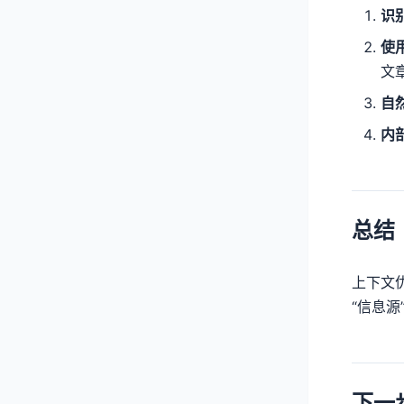
识
使
文
自
内
总结
上下文
“信息源
下一