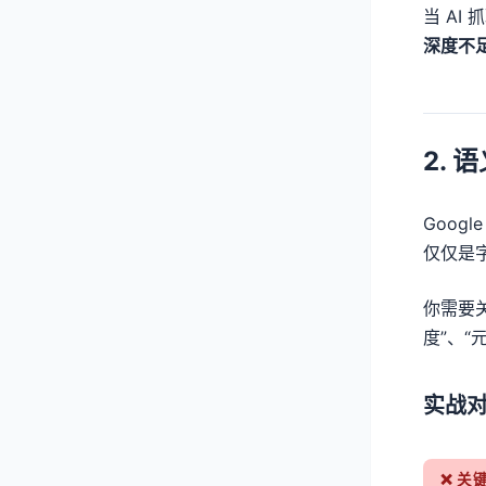
当 AI
深度不
2. 
Googl
仅仅是
你需要
度”、“
实战对
❌ 关键