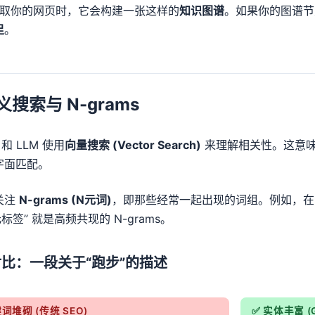
 抓取你的网页时，它会构建一张这样的
知识图谱
。如果你的图谱节
足
。
语义搜索与 N-grams
e 和 LLM 使用
向量搜索 (Vector Search)
来理解相关性。这意
字面匹配。
关注
N-grams (N元词)
，即那些经常一起出现的词组。例如，在写 "
元标签” 就是高频共现的 N-grams。
比：一段关于“跑步”的描述
词堆砌 (传统 SEO)
✅ 实体丰富 (