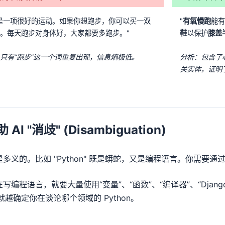
是一项很好的运动。如果你想跑步，你可以买一双
"
有氧慢跑
能有
。每天跑步对身体好，大家都要多跑步。"
鞋
以保护
膝盖
只有“跑步”这一个词重复出现，信息熵极低。
分析：包含了
关实体，证明
助 AI "消歧" (Disambiguation)
多义的。比如 "Python" 既是蟒蛇，又是编程语言。你需要
写编程语言，就要大量使用“变量”、“函数”、“编译器”、“Django”
 就越确定你在谈论哪个领域的 Python。