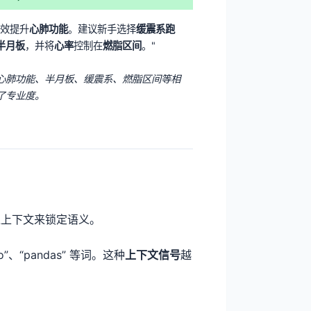
效提升
心肺功能
。建议新手选择
缓震系跑
半月板
，并将
心率
控制在
燃脂区间
。"
心肺功能、半月板、缓震系、燃脂区间等相
了专业度。
通过上下文来锁定语义。
、“pandas” 等词。这种
上下文信号
越