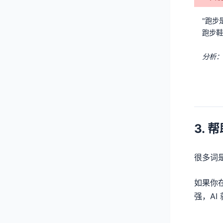
"跑步
跑步鞋
分析：
3. 帮
很多词是
如果你在
强，AI