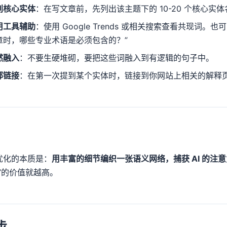
别核心实体
：在写文章前，先列出该主题下的 10-20 个核心实
用工具辅助
：使用 Google Trends 或相关搜索查看共现词。也可
章时，哪些专业术语是必须包含的？”
然融入
：不要生硬堆砌，要把这些词融入到有逻辑的句子中。
部链接
：在第一次提到某个实体时，链接到你网站上相关的解释
优化的本质是：
用丰富的细节编织一张语义网络，捕获 AI 的注
”的价值就越高。
步