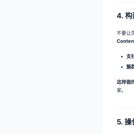
4. 构
不要让
Conten
支
簇
这样做
家。
5. 